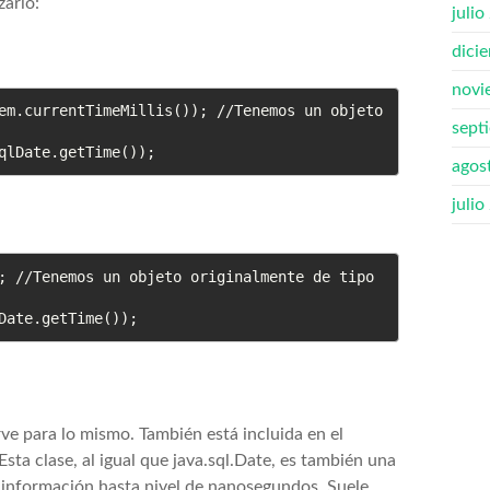
zarlo:
julio
dici
novi
em.currentTimeMillis()); //Tenemos un objeto 
sept
qlDate.getTime());
agos
julio
; //Tenemos un objeto originalmente de tipo 
Date.getTime());
ve para lo mismo. También está incluida en el
 Esta clase, al igual que java.sql.Date, es también una
la información hasta nivel de nanosegundos. Suele