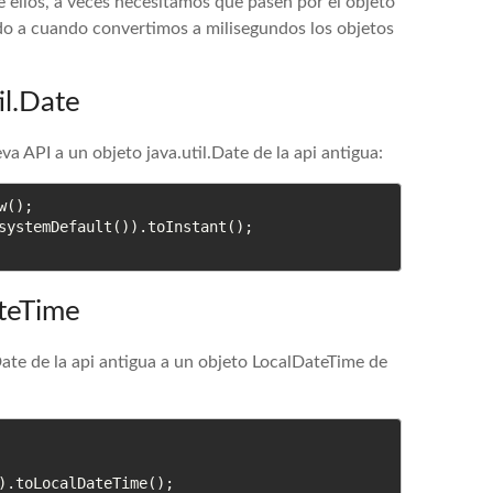
 ellos, a veces necesitamos que pasen por el objeto
do a cuando convertimos a milisegundos los objetos
il.Date
 API a un objeto java.util.Date de la api antigua:
();

systemDefault()).toInstant();

ateTime
ate de la api antigua a un objeto LocalDateTime de
).toLocalDateTime();