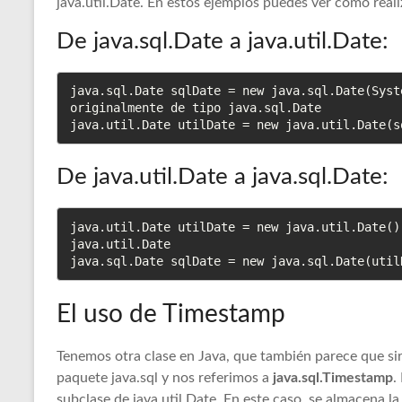
java.util.Date. En estos ejemplos puedes ver cómo reali
De java.sql.Date a java.util.Date:
java.sql.Date sqlDate = new java.sql.Date(Syst
originalmente de tipo java.sql.Date

java.util.Date utilDate = new java.util.Date(s
De java.util.Date a java.sql.Date:
java.util.Date utilDate = new java.util.Date()
java.util.Date

java.sql.Date sqlDate = new java.sql.Date(util
El uso de Timestamp
Tenemos otra clase en Java, que también parece que sir
paquete java.sql y nos referimos a
java.sql.Timestamp
.
subclase de java.util.Date. En este caso, se almacena 