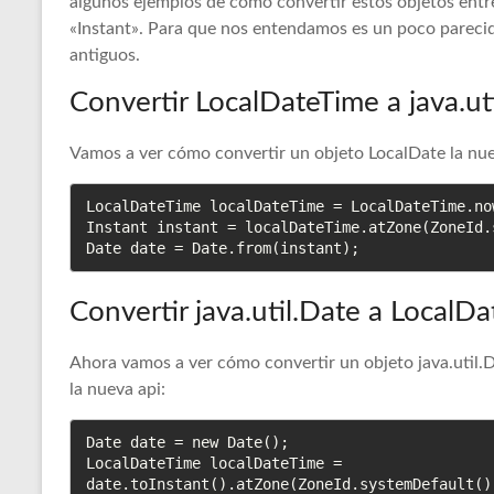
algunos ejemplos de cómo convertir estos objetos entre
«Instant». Para que nos entendamos es un poco pareci
antiguos.
Convertir LocalDateTime a java.ut
Vamos a ver cómo convertir un objeto LocalDate la nueva
LocalDateTime localDateTime = LocalDateTime.now
Instant instant = localDateTime.atZone(ZoneId.
Date date = Date.from(instant);
Convertir java.util.Date a LocalD
Ahora vamos a ver cómo convertir un objeto java.util.D
la nueva api:
Date date = new Date();

LocalDateTime localDateTime = 
date.toInstant().atZone(ZoneId.systemDefault()