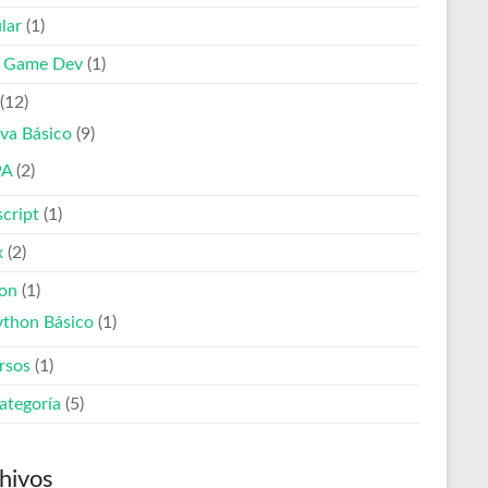
lar
(1)
e Game Dev
(1)
(12)
va Básico
(9)
PA
(2)
script
(1)
x
(2)
on
(1)
ython Básico
(1)
rsos
(1)
ategoría
(5)
hivos