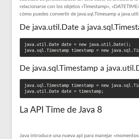
relacionarse con los objetos «Timestamp», «DATETIME» 
cómo puedes convertir de java.sql.Timesamp a java.util
De java.util.Date a java.sql.Times
java.util.Date date = new java.util.Date();

java.sql.Timestamp timestamp = new java.sql.Ti
De java.sql.Timestamp a java.util.
java.sql.Timestamp timestamp = new java.sql.Ti
java.util.Date date = timestamp;  
La API Time de Java 8
Java introduce una nueva api para manejar «momentos t