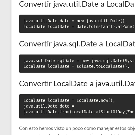
Convertir java.util.Date a LocalDa
java.util.Date date = new java.util.Date();

LocalDate localDate = date.toInstant().atZone(
Convertir java.sql.Date a LocalDa
java.sql.Date sqlDate = new java.sql.Date(Syst
LocalDate localDate = sqlDate.toLocalDate();
Convertir LocalDate a java.util.Da
LocalDate localDate = LocalDate.now();

java.util.Date date = 
java.util.Date.from(localDate.atStartOfDay(Zon
Con esto hemos visto un poco como manejar estos objet