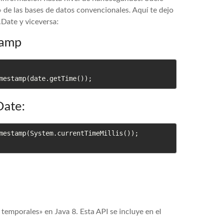
de las bases de datos convencionales. Aquí te dejo
.Date y viceversa:
tamp
mestamp(date.getTime());
Date:
mestamp(System.currentTimeMillis());

emporales» en Java 8. Esta API se incluye en el