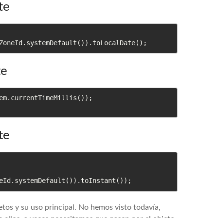
te
ZoneId.systemDefault()).toLocalDate();
te
em.currentTimeMillis());

te
eId.systemDefault()).toInstant());
os y su uso principal. No hemos visto todavía,