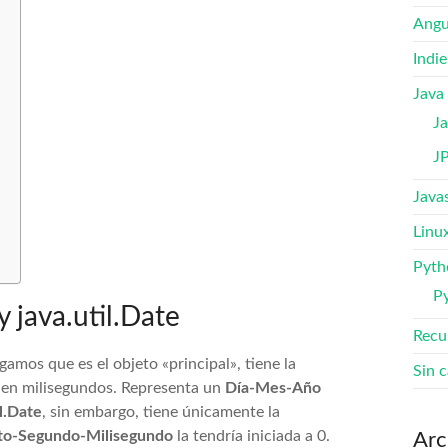
Angu
Indi
Java
Ja
J
Java
Linu
Pyth
P
y java.util.Date
Recu
igamos que es el objeto «principal», tiene la
Sin c
en milisegundos. Representa un
Día-Mes-Año
l.Date
, sin embargo, tiene únicamente la
to-Segundo-Milisegundo
la tendría iniciada a 0.
Arc