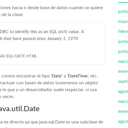
uaciones hacia o desde base de datos cuando se quiere
juni
de la clase:
mayo
febr
JDBC to identify this as an SQL
value. A
DATE
ds that have passed since January 1, 1970
juni
juni
VA/SQL/DATE.HTML
marz
ener
 común encontrar el tipo ‘
Date
‘ y ‘
DateTime
‘, etc.
sept
teractuar con bases de datos tuvieramos un objeto
lo que a un desarrollador suele respectar, si usa
agos
s veces.
marz
ava.util.Date
ener
agos
sa es directo ya que java.sql.Date es una subclase de