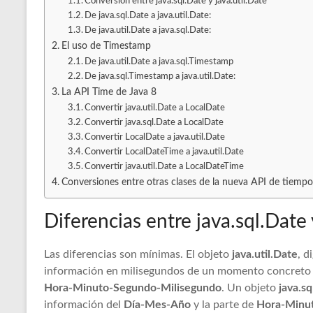
Conversión entre java.sql.Date y java.util.Date
De java.sql.Date a java.util.Date:
De java.util.Date a java.sql.Date:
El uso de Timestamp
De java.util.Date a java.sql.Timestamp
De java.sql.Timestamp a java.util.Date:
La API Time de Java 8
Convertir java.util.Date a LocalDate
Convertir java.sql.Date a LocalDate
Convertir LocalDate a java.util.Date
Convertir LocalDateTime a java.util.Date
Convertir java.util.Date a LocalDateTime
Conversiones entre otras clases de la nueva API de tiempo
Diferencias entre java.sql.Date 
Las diferencias son mínimas. El objeto
java.util.Date
, d
información en milisegundos de un momento concreto 
Hora-Minuto-Segundo-Milisegundo
. Un objeto
java.sq
información del
Día-Mes-Año
y la parte de
Hora-Minu