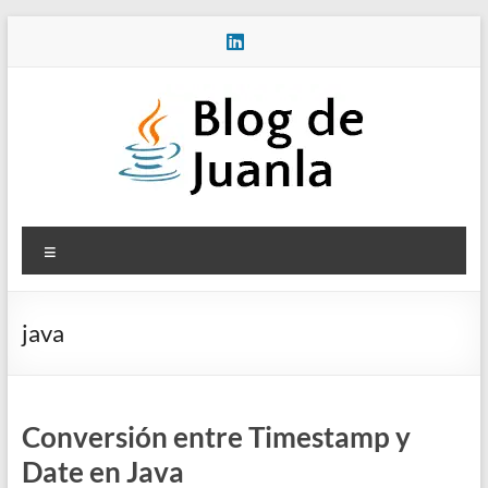
Saltar
al
contenido
Blog
Menú
de
Juanla
java
Conversión entre Timestamp y
Date en Java