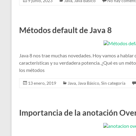
9 junio, 2023
Java
,
Java Básico
No hay coment
Métodos default de Java 8
Java 8 nos trae muchas novedades. Hoy vamos a hablar de
características y su verdadera potencia. ¿Qué es un mét
los métodos
13 enero, 2019
Java
,
Java Básico
,
Sin categoría
Importancia de la anotación Over