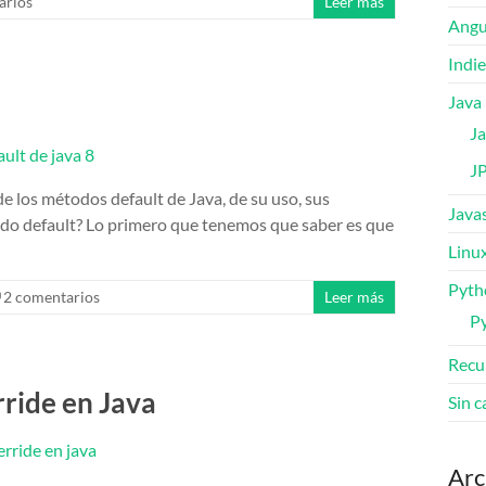
arios
Leer más
Angu
Indi
Java
Ja
J
 los métodos default de Java, de su uso, sus
Javas
odo default? Lo primero que tenemos que saber es que
Linu
Pyth
2 comentarios
Leer más
P
Recu
ride en Java
Sin c
Arc