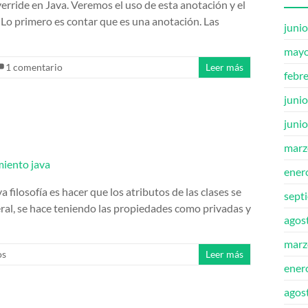
rride en Java. Veremos el uso de esta anotación y el
Lo primero es contar que es una anotación. Las
juni
mayo
1 comentario
Leer más
febr
juni
juni
marz
ener
filosofía es hacer que los atributos de las clases se
sept
ral, se hace teniendo las propiedades como privadas y
agos
marz
os
Leer más
ener
agos