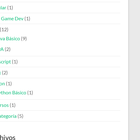
lar
(1)
e Game Dev
(1)
(12)
va Básico
(9)
PA
(2)
cript
(1)
x
(2)
on
(1)
ython Básico
(1)
rsos
(1)
ategoría
(5)
hivos