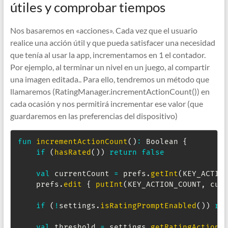
útiles y comprobar tiempos
Nos basaremos en «acciones». Cada vez que el usuario
realice una acción útil y que pueda satisfacer una necesidad
que tenía al usar la app, incrementamos en 1 el contador.
Por ejemplo, al terminar un nivel en un juego, al compartir
una imagen editada.. Para ello, tendremos un método que
llamaremos (RatingManager.incrementActionCount()) en
cada ocasión y nos permitirá incrementar ese valor (que
guardaremos en las preferencias del dispositivo)
fun
incrementActionCount
(
)
:
 Boolean 
{
if
(
hasRated
(
)
)
return
false
val
 currentCount 
=
 prefs
.
getInt
(
KEY_ACTIO
    prefs
.
edit
{
putInt
(
KEY_ACTION_COUNT
,
 cur
if
(
!
settings
.
isRatingPromptEnabled
(
)
)
re
val
 threshold 
=
 settings
.
getRatingActions