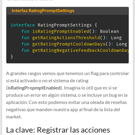
Interfaz RatingPromptSettings
interface
 RatingPromptSettings 
{
fun
isRatingPromptEnabled
(
)
:
 Boolean

fun
getRatingActionsThreshold
(
)
:
 Long

fun
getRatingPromptCooldownDays
(
)
:
 Long

fun
getRatingNegativeFeedbackCooldownDays
}
A grandes rasgos vemos que tenemos un flag para controlar
si está activado o no el sistema de rating
(
isRatingPropmptEnabled
). Imagina lo útil que es si se
produce un error en algún sistema, o se incluye un bug en la
aplicación. Con esto podemos evitar una oleada de reseñas
negativas que manden nuestra app al final de la lista del
market.
La clave: Registrar las acciones