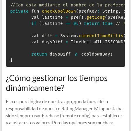
//Con esta mediante el nombre de la preferenc
private
 fun 
checkCoolDown
(
prefKey
:
String
,
 co
        val lastTime 
=
 prefs
.
getLong
(
prefKey
,
if
(
lastTime 
==
0L
)
return
true
// Nu
        val diff 
=
System
.
currentTimeMillis
(
)
        val daysDiff 
=
TimeUnit
.
MILLISECONDS
.
return
 daysDiff 
>=
}
¿Cómo gestionar los tiempos
dinámicamente?
Eso es pura lógica de nuestra app, queda fuera de la
responsabilidad de nuestro RatingManager. Mi apuesta ha
sido siempre usar Firebase (remote config) para establecer
y ajustar estos valores. Pero las opciones son muchas: