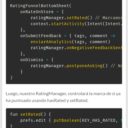
RatingFunnelBottomSheet
(
    onRateOnStore 
=
{
        ratingManager
.
setRated
(
)
// Marcamos 
        context
.
startActivity
(
Intent
(
Intent
.
A
}
,
    onSubmitFeedback 
=
{
 tags
,
 comment 
->
enviarAAnalytics
(
tags
,
 comment
)
        ratingManager
.
onNegativeFeedbackSent
(
}
,
    onDismiss 
=
{
        ratingManager
.
postponeAsking
(
)
// No 
}
)
Luego, nuestro RatingManager, controlará la marca de si ya
ha puntuado usando hasRated y setRated.
fun 
setRated
(
)
{
    prefs
.
edit 
{
putBoolean
(
KEY_HAS_RATED
,
tr
}