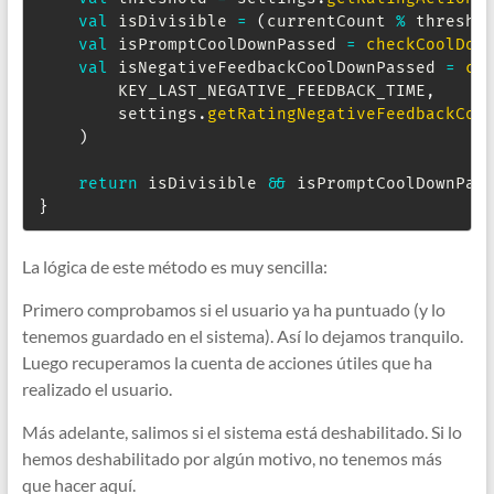
val
 isDivisible 
=
(
currentCount 
%
 thresho
val
 isPromptCoolDownPassed 
=
checkCoolDow
val
 isNegativeFeedbackCoolDownPassed 
=
ch
        KEY_LAST_NEGATIVE_FEEDBACK_TIME
,
        settings
.
getRatingNegativeFeedbackCoo
)
return
 isDivisible 
&&
 isPromptCoolDownPas
}
La lógica de este método es muy sencilla:
Primero comprobamos si el usuario ya ha puntuado (y lo
tenemos guardado en el sistema). Así lo dejamos tranquilo.
Luego recuperamos la cuenta de acciones útiles que ha
realizado el usuario.
Más adelante, salimos si el sistema está deshabilitado. Si lo
hemos deshabilitado por algún motivo, no tenemos más
que hacer aquí.