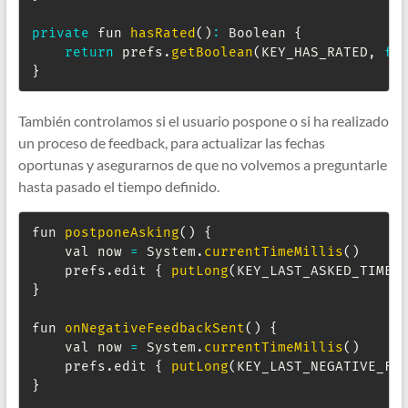
private
 fun 
hasRated
(
)
:
Boolean
{
return
 prefs
.
getBoolean
(
KEY_HAS_RATED
,
fa
}
También controlamos si el usuario pospone o si ha realizado
un proceso de feedback, para actualizar las fechas
oportunas y asegurarnos de que no volvemos a preguntarle
hasta pasado el tiempo definido.
fun 
postponeAsking
(
)
{
    val now 
=
System
.
currentTimeMillis
(
)
    prefs
.
edit 
{
putLong
(
KEY_LAST_ASKED_TIME
,
}
fun 
onNegativeFeedbackSent
(
)
{
    val now 
=
System
.
currentTimeMillis
(
)
    prefs
.
edit 
{
putLong
(
KEY_LAST_NEGATIVE_FE
}