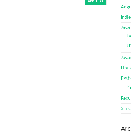
s
Leer más
Angu
Indi
Java
Ja
J
Java
Linu
Pyth
P
Recu
Sin c
Arc