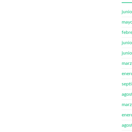
juni
mayo
febr
juni
juni
marz
ener
sept
agos
marz
ener
agos