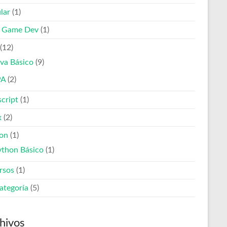
lar
(1)
e Game Dev
(1)
(12)
va Básico
(9)
PA
(2)
script
(1)
x
(2)
on
(1)
ython Básico
(1)
rsos
(1)
ategoría
(5)
hivos